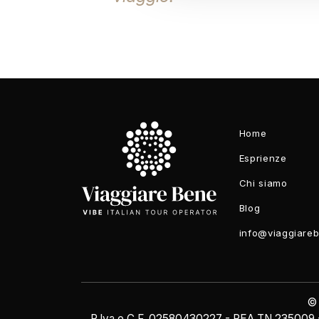
Home
Esprienze
Chi siamo
Blog
info@viaggiare
©
P.Iva e C.F. 02580430227 - REA TN 235009 - Au