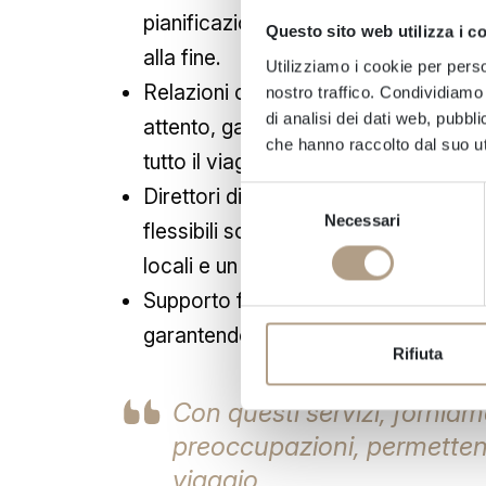
pianificazione e del coordinamento, af
Questo sito web utilizza i c
alla fine.
Utilizziamo i cookie per perso
Relazioni con gli ospiti e servizio cl
nostro traffico. Condividiamo 
di analisi dei dati web, pubbl
attento, garantendo che gli ospiti si
che hanno raccolto dal suo uti
tutto il viaggio.
Direttori di viaggio e guide turistic
Selezione
Necessari
del
flessibili sono disponibili per migli
consenso
locali e un servizio eccezionale.
Supporto fuori orario e di emergenz
garantendoti tranquillità e supporto 
Rifiuta
Con questi servizi, fornia
preoccupazioni, permettendot
viaggio.