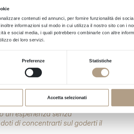
finché il tuo viaggio sia fluido dall'inizio
ookie
nalizzare contenuti ed annunci, per fornire funzionalità dei socia
ienti: il nostro team fornisce un supporto
inoltre informazioni sul modo in cui utilizza il nostro sito con i 
icità e social media, i quali potrebbero combinarle con altre inform
 sentano accolti e ben accuditi durante
lizzo dei loro servizi.
he on-demand: professionisti competenti e
Preferenze
Statistiche
orare la tua esperienza con approfondimenti
a: offriamo assistenza 24 ore su 24,
ogni volta che ne hai più bisogno.
Accetta selezionati
mo un'esperienza senza
i di concentrarti sul goderti il ​​