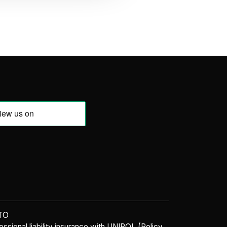
NTO
sional liability insurance with UNIPOL (Policy