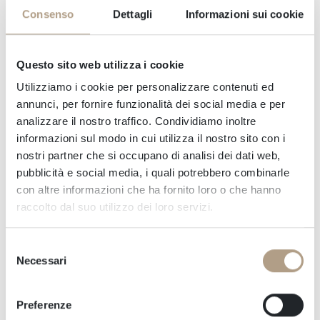
Consenso
Dettagli
Informazioni sui cookie
produzione, dal latte crudo versato in giganteschi
tini di rame all'intenso processo di
invecchiamento in file di ruote imponenti.
Questo sito web utilizza i cookie
Osserverai come i produttori esperti testano la
Utilizziamo i cookie per personalizzare contenuti ed
qualità e trasformano meticolosamente il
annunci, per fornire funzionalità dei social media e per
formaggio a mano, assicurandoti che ogni forma
analizzare il nostro traffico. Condividiamo inoltre
soddisfi i rigorosi standard dell'autentico
informazioni sul modo in cui utilizza il nostro sito con i
Parmigiano Reggiano. Il tour si conclude con una
nostri partner che si occupano di analisi dei dati web,
degustazione, durante la quale assaggerai
pubblicità e social media, i quali potrebbero combinarle
con altre informazioni che ha fornito loro o che hanno
formaggi di diverse stagionature, ognuno dei
raccolto dal suo utilizzo dei loro servizi.
quali offre note uniche che vanno dal nocciolato
al dolce. Molte fabbriche ti consentono anche di
Selezione
acquistare formaggio fresco alla fonte: un
Necessari
del
delizioso souvenir da portare a casa.
consenso
Preferenze
Tour del Salumificio: alla scoperta