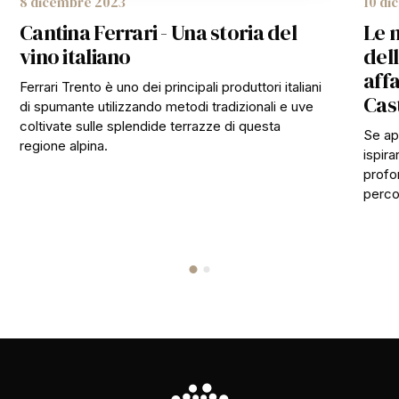
8 dicembre 2023
10 di
Cantina Ferrari - Una storia del
Le m
vino italiano
dell
affa
Ferrari Trento è uno dei principali produttori italiani
Cas
di spumante utilizzando metodi tradizionali e uve
coltivate sulle splendide terrazze di questa
Se ap
regione alpina.
ispira
profon
percor